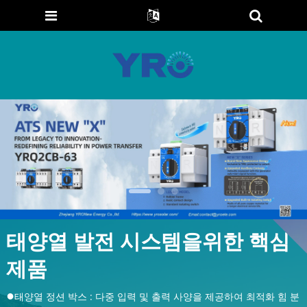
태양열 발전 시스템을위한 핵심
●
●
제품
●
태양열 정션 박스 : 다중 입력 및 출력 사양을 제공하여 최적화 힘 분
●