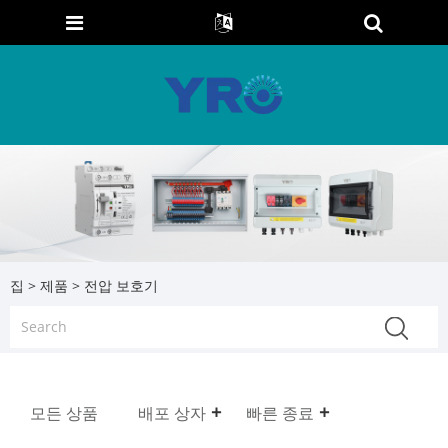
집
>
제품
> 전압 보호기
모든 상품
배포 상자
빠른 종료